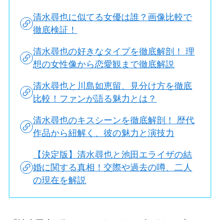
清水尋也に似てる女優は誰？画像比較で
徹底検証！
清水尋也の好きなタイプを徹底解剖！ 理
想の女性像から恋愛観まで徹底解説
清水尋也と川島如恵留、見分け方を徹底
比較！ファンが語る魅力とは？
清水尋也のキスシーンを徹底解剖！ 歴代
作品から紐解く、彼の魅力と演技力
【決定版】清水尋也と池田エライザの結
婚に関する真相！交際や過去の噂、二人
の現在を解説