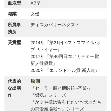
血液型
AB型
職業
女優
所属事
ディスカバリーネクスト
務所
受賞歴
2014年『第21回ベストスマイル･オ
ブ･ザ･イヤー』
2017年『第40回日本アカデミー賞
新人俳優賞』
2020年『エランドール賞 新人賞』
代表的
映画
な出演
『セーラー服と機関銃 -卒業-』
作
『銀魂』シリーズ
『かぐや様は告らせたい〜天才たち
の恋愛頭脳戦〜』シリーズ