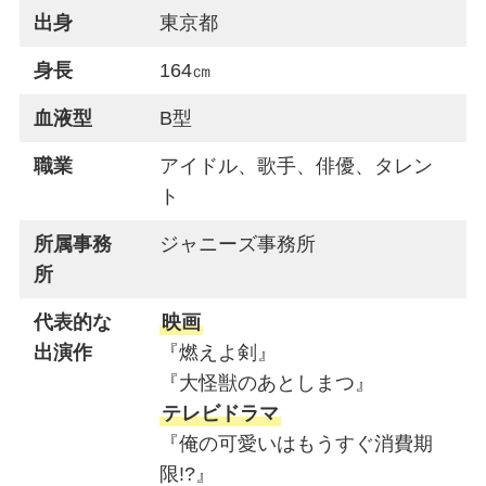
出身
東京都
身長
164㎝
血液型
B型
職業
アイドル、歌手、俳優、タレン
ト
所属事務
ジャニーズ事務所
所
代表的な
映画
出演作
『燃えよ剣』
『大怪獣のあとしまつ』
テレビドラマ
『俺の可愛いはもうすぐ消費期
限!?』